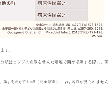
ります。
の分類はヒツジの血液を含んだ培地で菌が増殖する際に、菌
。
、βは周囲が白い環（完全溶血）、γは溶血が見られません