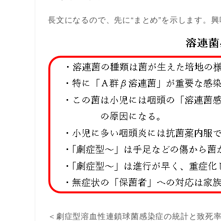
長文になるので、先に“まとめ”を示します。
＜劇症型溶血性連鎖球菌感染症の統計と致死