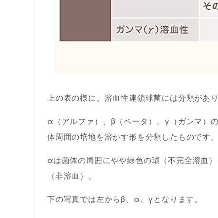
上の表の様に、溶血性連鎖球菌には分類があ
α（アルファ）、β（ベータ）、γ（ガンマ）
体周囲の培地を溶かす形を分類したものです
αは菌体の周囲にやや緑色の環（不完全溶血）
（非溶血）。
下の写真では左からβ、α、γとなります。