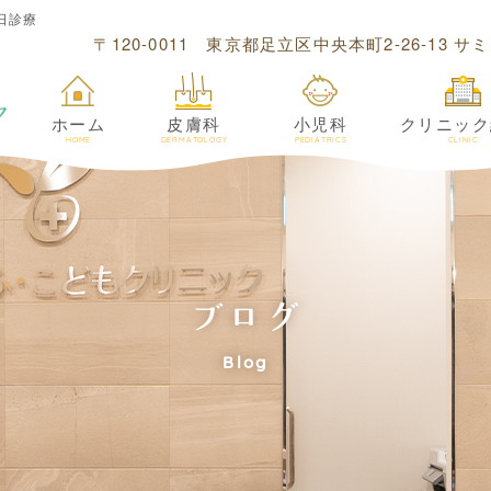
日診療
〒120-0011 東京都足立区中央本町2-26-13 
ホーム
皮膚科
小児科
クリニック
HOME
DERMATOLOGY
PEDIATRICS
CLINIC
ブログ
Blog